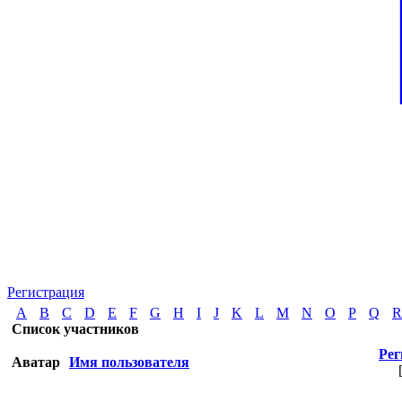
Регистрация
А
B
C
D
E
F
G
H
I
J
K
L
M
N
O
P
Q
R
Список участников
Рег
Аватар
Имя пользователя