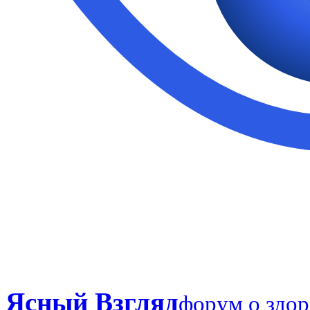
Ясный Взгляд
форум о здор