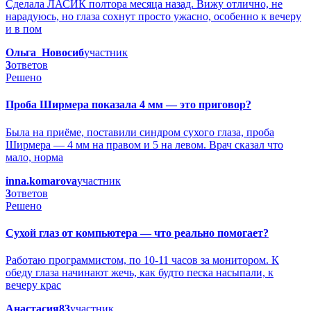
Сделала ЛАСИК полтора месяца назад. Вижу отлично, не
нарадуюсь, но глаза сохнут просто ужасно, особенно к вечеру
и в пом
Ольга_Новосиб
участник
3
ответов
Решено
Проба Ширмера показала 4 мм — это приговор?
Была на приёме, поставили синдром сухого глаза, проба
Ширмера — 4 мм на правом и 5 на левом. Врач сказал что
мало, норма
inna.komarova
участник
3
ответов
Решено
Сухой глаз от компьютера — что реально помогает?
Работаю программистом, по 10-11 часов за монитором. К
обеду глаза начинают жечь, как будто песка насыпали, к
вечеру крас
Анастасия83
участник