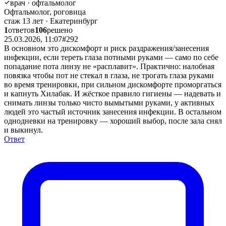
врач · офтальмолог
Офтальмолог, роговица
стаж 13 лет · Екатеринбург
1
ответов
106
решено
25.03.2026, 11:07
#292
В основном это дискомфорт и риск раздражения/занесения
инфекции, если тереть глаза потными руками — само по себе
попадание пота линзу не «расплавит». Практично: налобная
повязка чтобы пот не стекал в глаза, не трогать глаза руками
во время тренировки, при сильном дискомфорте проморгаться
и капнуть Хилабак. И жёсткое правило гигиены — надевать и
снимать линзы только чисто вымытыми руками, у активных
людей это частый источник занесения инфекции. В остальном
однодневки на тренировку — хороший выбор, после зала снял
и выкинул.
Ответ