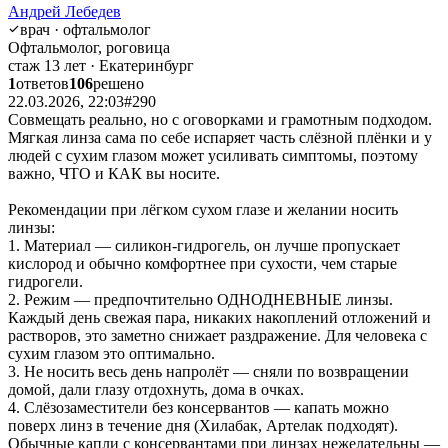
Андрей Лебедев
врач · офтальмолог
Офтальмолог, роговица
стаж 13 лет · Екатеринбург
1
ответов
106
решено
22.03.2026, 22:03
#290
Совмещать реально, но с оговорками и грамотным подходом.
Мягкая линза сама по себе испаряет часть слёзной плёнки и у
людей с сухим глазом может усиливать симптомы, поэтому
важно, ЧТО и КАК вы носите.
Рекомендации при лёгком сухом глазе и желании носить
линзы:
1. Материал — силикон-гидрогель, он лучше пропускает
кислород и обычно комфортнее при сухости, чем старые
гидрогели.
2. Режим — предпочтительно ОДНОДНЕВНЫЕ линзы.
Каждый день свежая пара, никаких накоплений отложений и
растворов, это заметно снижает раздражение. Для человека с
сухим глазом это оптимально.
3. Не носить весь день напролёт — сняли по возвращении
домой, дали глазу отдохнуть, дома в очках.
4. Слёзозаместители без консервантов — капать можно
поверх линз в течение дня (Хилабак, Артелак подходят).
Обычные капли с консервантами при линзах нежелательны —