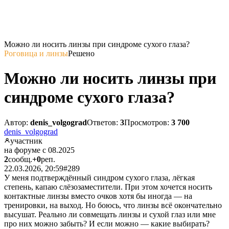
Можно ли носить линзы при синдроме сухого глаза?
Роговица и линзы
Решено
Можно ли носить линзы при
синдроме сухого глаза?
Автор:
denis_volgograd
Ответов:
3
Просмотров:
3 700
denis_volgograd
участник
на форуме с 08.2025
2
сообщ.
+0
реп.
22.03.2026, 20:59
#289
У меня подтверждённый синдром сухого глаза, лёгкая
степень, капаю слёзозаместители. При этом хочется носить
контактные линзы вместо очков хотя бы иногда — на
тренировки, на выход. Но боюсь, что линзы всё окончательно
высушат. Реально ли совмещать линзы и сухой глаз или мне
про них можно забыть? И если можно — какие выбирать?