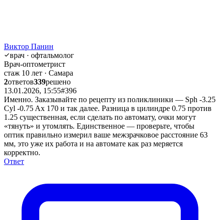
Виктор Панин
врач · офтальмолог
Врач-оптометрист
стаж 10 лет · Самара
2
ответов
339
решено
13.01.2026, 15:55
#396
Именно. Заказывайте по рецепту из поликлиники — Sph -3.25
Cyl -0.75 Ax 170 и так далее. Разница в цилиндре 0.75 против
1.25 существенная, если сделать по автомату, очки могут
«тянуть» и утомлять. Единственное — проверьте, чтобы
оптик правильно измерил ваше межзрачковое расстояние 63
мм, это уже их работа и на автомате как раз меряется
корректно.
Ответ