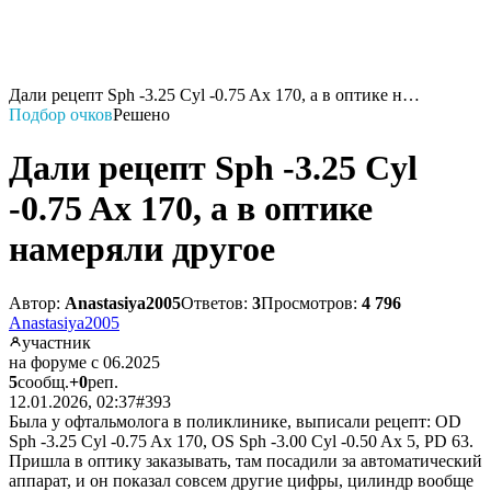
Дали рецепт Sph -3.25 Cyl -0.75 Ax 170, а в оптике н…
Подбор очков
Решено
Дали рецепт Sph -3.25 Cyl
-0.75 Ax 170, а в оптике
намеряли другое
Автор:
Anastasiya2005
Ответов:
3
Просмотров:
4 796
Anastasiya2005
участник
на форуме с 06.2025
5
сообщ.
+0
реп.
12.01.2026, 02:37
#393
Была у офтальмолога в поликлинике, выписали рецепт: OD
Sph -3.25 Cyl -0.75 Ax 170, OS Sph -3.00 Cyl -0.50 Ax 5, PD 63.
Пришла в оптику заказывать, там посадили за автоматический
аппарат, и он показал совсем другие цифры, цилиндр вообще