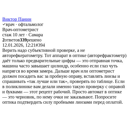
Виктор Панин
врач · офтальмолог
Врач-оптометрист
стаж 10 лет · Самара
2
ответов
339
решено
12.01.2026, 12:21
#394
Верить надо субъективной проверке, а не
авторефкератометру. Тот аппарат в оптике (авторефрактометр)
даёт только предварительные цифры — это отправная точка,
машина часто завышает цилиндр, особенно если глаз чуть
напрягся во время замера. Дальше врач или оптометрист
должен посадить вас за пробную оправу, вставлять линзы и
спрашивать «так лучше или так», проверять по таблице. Если
в поликлинике вам делали именно такую проверку с оправой
и буквами — этот рецепт рабочий. Просто автомат в оптике
— это черновик, по нему очки не заказывают. Попросите
оптика подтвердить силу пробными линзами перед оплатой.