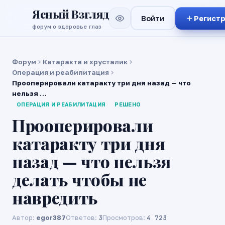
Ясный Взгляд
Войти
Регист
форум о здоровье глаз
Форум
Катаракта и хрусталик
Операция и реабилитация
Прооперировали катаракту три дня назад — что
нельзя …
ОПЕРАЦИЯ И РЕАБИЛИТАЦИЯ
РЕШЕНО
Прооперировали
катаракту три дня
назад — что нельзя
делать чтобы не
навредить
Автор:
egor387
Ответов:
3
Просмотров:
4 723