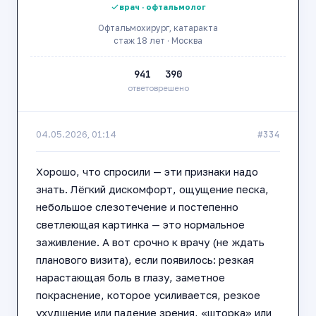
врач · офтальмолог
Офтальмохирург, катаракта
стаж 18 лет · Москва
941
390
ответов
решено
#334
04.05.2026, 01:14
Хорошо, что спросили — эти признаки надо
знать. Лёгкий дискомфорт, ощущение песка,
небольшое слезотечение и постепенно
светлеющая картинка — это нормальное
заживление. А вот срочно к врачу (не ждать
планового визита), если появилось: резкая
нарастающая боль в глазу, заметное
покраснение, которое усиливается, резкое
ухудшение или падение зрения, «шторка» или