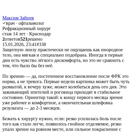
Максим Зайцев
врач · офтальмолог
Рефракционный хирург
стаж 14 лет · Краснодар
2
ответов
521
решено
15.01.2026, 23:41
#338
Защитную линзу практически не ощущаешь как инородное
тело, она мягкая и специально подобрана. Иногда в первые
дни есть чувство лёгкого дискомфорта, но это не сравнить с
тем, что было бы без неё.
По зрению — да, постепенное восстановление после ФРК это
норма, а не тревога. Первые недели картинка может быть чуть
размытой, к вечеру хуже, может колебаться день ото дня. Это
заживающий эпителий и роговица приходят в стабильное
состояние. Ориентир такой: к концу первого месяца зрение
уже рабочее и комфортное, а окончательная шлифовка
результата — до 2-3 месяцев.
Бежать к хирургу нужно, если: резко усилилась боль после
того как стало легче, появилось гнойное отделяемое, резко
упало зрение на ровном месте, или сильное покраснение с