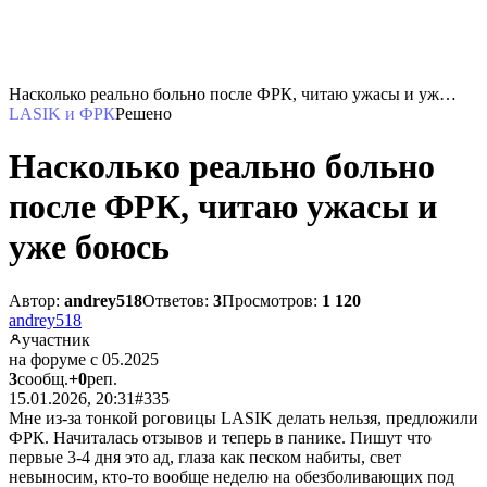
Насколько реально больно после ФРК, читаю ужасы и уж…
LASIK и ФРК
Решено
Насколько реально больно
после ФРК, читаю ужасы и
уже боюсь
Автор:
andrey518
Ответов:
3
Просмотров:
1 120
andrey518
участник
на форуме с 05.2025
3
сообщ.
+0
реп.
15.01.2026, 20:31
#335
Мне из-за тонкой роговицы LASIK делать нельзя, предложили
ФРК. Начиталась отзывов и теперь в панике. Пишут что
первые 3-4 дня это ад, глаза как песком набиты, свет
невыносим, кто-то вообще неделю на обезболивающих под