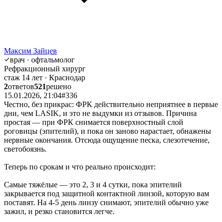
Максим Зайцев
врач · офтальмолог
Рефракционный хирург
стаж 14 лет · Краснодар
2
ответов
521
решено
15.01.2026, 21:04
#336
Честно, без прикрас: ФРК действительно неприятнее в первые
дни, чем LASIK, и это не выдумки из отзывов. Причина
простая — при ФРК снимается поверхностный слой
роговицы (эпителий), и пока он заново нарастает, обнажены
нервные окончания. Отсюда ощущение песка, слезотечение,
светобоязнь.
Теперь по срокам и что реально происходит:
Самые тяжёлые — это 2, 3 и 4 сутки, пока эпителий
закрывается под защитной контактной линзой, которую вам
поставят. На 4-5 день линзу снимают, эпителий обычно уже
зажил, и резко становится легче.