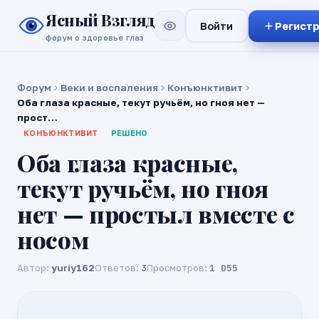
Ясный Взгляд
Войти
Регист
форум о здоровье глаз
Форум
Веки и воспаления
Конъюнктивит
Оба глаза красные, текут ручьём, но гноя нет —
прост…
КОНЪЮНКТИВИТ
РЕШЕНО
Оба глаза красные,
текут ручьём, но гноя
нет — простыл вместе с
носом
Автор:
yuriy162
Ответов:
3
Просмотров:
1 055