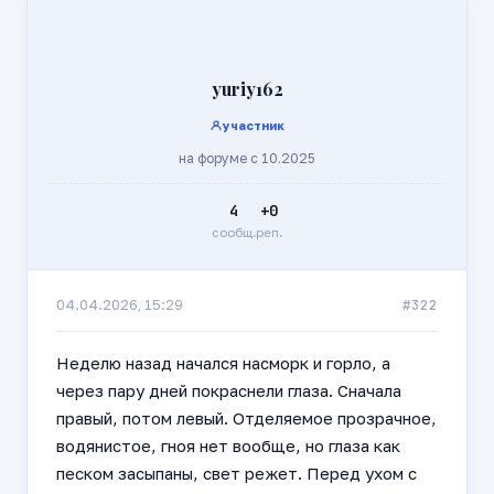
yuriy162
участник
на форуме с 10.2025
4
+0
сообщ.
реп.
#322
04.04.2026, 15:29
Неделю назад начался насморк и горло, а
через пару дней покраснели глаза. Сначала
правый, потом левый. Отделяемое прозрачное,
водянистое, гноя нет вообще, но глаза как
песком засыпаны, свет режет. Перед ухом с