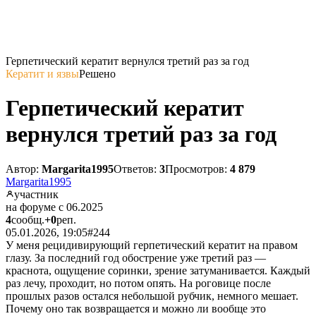
Герпетический кератит вернулся третий раз за год
Кератит и язвы
Решено
Герпетический кератит
вернулся третий раз за год
Автор:
Margarita1995
Ответов:
3
Просмотров:
4 879
Margarita1995
участник
на форуме с 06.2025
4
сообщ.
+0
реп.
05.01.2026, 19:05
#244
У меня рецидивирующий герпетический кератит на правом
глазу. За последний год обострение уже третий раз —
краснота, ощущение соринки, зрение затуманивается. Каждый
раз лечу, проходит, но потом опять. На роговице после
прошлых разов остался небольшой рубчик, немного мешает.
Почему оно так возвращается и можно ли вообще это