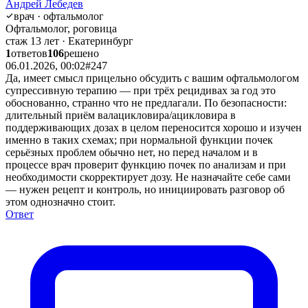
Андрей Лебедев
врач · офтальмолог
Офтальмолог, роговица
стаж 13 лет · Екатеринбург
1
ответов
106
решено
06.01.2026, 00:02
#247
Да, имеет смысл прицельно обсудить с вашим офтальмологом
супрессивную терапию — при трёх рецидивах за год это
обоснованно, странно что не предлагали. По безопасности:
длительный приём валацикловира/ацикловира в
поддерживающих дозах в целом переносится хорошо и изучен
именно в таких схемах; при нормальной функции почек
серьёзных проблем обычно нет, но перед началом и в
процессе врач проверит функцию почек по анализам и при
необходимости скорректирует дозу. Не назначайте себе сами
— нужен рецепт и контроль, но инициировать разговор об
этом однозначно стоит.
Ответ