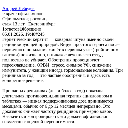
Андрей Лебедев
врач · офтальмолог
Офтальмолог, роговица
стаж 13 лет · Екатеринбург
1
ответов
106
решено
05.01.2026, 19:48
#245
Герпетический кератит — коварная штука именно своей
рецидивирующей природой. Вирус простого герпеса после
первичного попадания живёт в нервном узле (тройничном
ганглии) пожизненно, и никакое лечение его оттуда
полностью не убирает. Обострения провоцируют
переохлаждение, ОРВИ, стресс, сильное УФ, снижение
иммунитета, у женщин иногда гормональные колебания. Три
рецидива за год — это частые обострения, и здесь есть
конкретное решение.
При частых рецидивах (два и более в год) показана
длительная противорецидивная терапия ацикловиром в
таблетках — низкая поддерживающая доза принимается
месяцами, обычно от 6 до 12 месяцев непрерывно. Это
доказанно снижает частоту рецидивов примерно вдвое.
Назначить и контролировать это должен офтальмолог
совместно с оценкой переносимости.