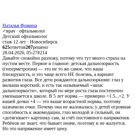
Наталья Фомина
врач · офтальмолог
Детский офтальмолог
стаж 12 лет · Новосибирск
625
ответов
207
решено
28.04.2026, 05:27
#214
Давайте спокойно разложу, потому что тут много страха на
пустом месте. Первое и главное: детская дальнозоркость
(гиперметропия) — это не то же самое, что ваша
близорукость, и это чаще всего НЕ болезнь, а вариант
развития глаза. Все дети рождаются дальнозоркими: глаз у
малыша короткий, и есть так называемый «запас
дальнозоркости», который по мере роста глаза постепенно
уменьшается к школе. В 5 лет норма — примерно +1.5...+2. У
вашей дочки +4 — это выше возрастной нормы, поэтому
назначили очки. Почему она не жаловалась: у детей огромная
способность к аккомодации, глаз молодой и сильный, он
«дотягивает» картинку сам, за счёт постоянного напряжения.
Ребёнок не знает, что бывает иначе, поэтому и не жалуется.
Но это напряжение имеет цену.