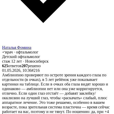
Наталья Фомина
врач · офтальмолог
Детский офтальмолог
стаж 12 лет · Новосибирск
625
ответов
207
решено
01.05.2026, 10:36
#216
Амблиопию проверяют по остроте зрения каждого глаза по
отдельности (в очках), в 5 лет ребёнок уже показывает
картинки на таблице. Если в очках оба глаза видят хорошо и
одинаково — амблиопии нет или она уже корригируется,
отлично. Если один глаз отстаёт — добавят заклейку/
окклюзию на лучший глаз, чтобы «раскачать» слабый, плюс
аппаратное лечение. Это тоже решаемо, особенно в вашем
возрасте, пока зрительная система пластична — время сейчас
работает на вас, поэтому и не тянут. По ношению: да, при +4