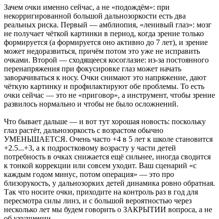
Зачем очки именно сейчас, а не «подождём»: при
некорригированной большой дальнозоркости есть два
реальных риска. Первый — амблиопия, «ленивый глаз»: мозг
не получает чёткой картинки в период, когда зрение только
формируется (а формируется оно активно до 7 лет), и зрение
может недоразвиться, причём потом это уже не исправить
очками. Второй — сходящееся косоглазие: из-за постоянного
перенапряжения при фокусировке глаз может начать
заворачиваться к носу. Очки снимают это напряжение, дают
чёткую картинку и профилактируют обе проблемы. То есть
очки сейчас — это не «приговор», а инструмент, чтобы зрение
развилось нормально и чтобы не было осложнений.
Что бывает дальше — и вот тут хорошая новость: поскольку
глаз растёт, дальнозоркость с возрастом обычно
УМЕНЬШАЕТСЯ. Очень часто +4 в 5 лет к школе становится
+2.5...+3, а к подростковому возрасту у части детей
потребность в очках снижается ещё сильнее, иногда сводится
к тонкой коррекции или совсем уходит. Ваш сценарий «с
каждым годом минус, потом операция» — это про
близорукость, у дальнозорких детей динамика ровно обратная.
Так что носите очки, приходите на контроль раз в год для
пересмотра силы линз, и с большой вероятностью через
несколько лет мы будем говорить о ЗАКРЫТИИ вопроса, а не
об ухудшении.