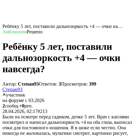
Ребёнку 5 лет, поставили дальнозоркость +4 — очки на…
Амблиопия
Решено
Ребёнку 5 лет, поставили
дальнозоркость +4 — очки
навсегда?
Автор:
Степан93
Ответов:
3
Просмотров:
399
Степан93
участник
на форуме с 03.2026
2
сообщ.
+0
реп.
28.04.2026, 02:17
#213
Были на осмотре перед садиком, дочке 5 лет. Врач с каплями
посмотрел и написал дальнозоркость +4 на оба глаза, выписал
очки для постоянного ношения. Я в шоке если честно. Она
никогда не жаловалась, мультики смотрит, картинки рисует,